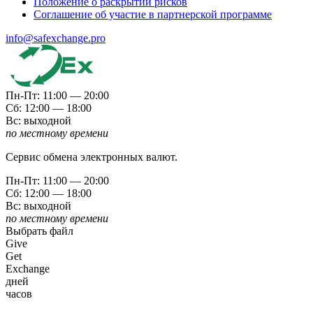
Положение о раскрытии рисков
Соглашение об участие в партнерской программе
info@safexchange.pro
Пн-Пт: 11:00 — 20:00
Сб: 12:00 — 18:00
Вс: выходной
по местному времени
Сервис обмена электронных валют.
Пн-Пт: 11:00 — 20:00
Сб: 12:00 — 18:00
Вс: выходной
по местному времени
Выбрать файл
Give
Get
Exchange
дней
часов