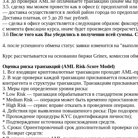
3.4. до проверки AML не оплачиваете транзакцию (иначе мы про
3.5. сделку мы можем провести как в офисе (с предоплатой или 
— доставка осуществляется в любой район города по предопла
Доставка платная, от 5 до 20 тыс рублей.
— сделка в офисе осуществляется следующим образом: фиксируе
с момента фиксации курса, иначе будет произведен перерасчет
3.6
После того как Вы убедились в получении всей суммы. 
4. после успешного обмена статус заявки изменится на "выполн
Курс рассчитывается на основании биржи Grinex, комиссия обм
Оценка риска транзакций (AML Risk-Score Model)
1. Все входящие криптовалютные транзакции проходят AML-пр
2. В ходе проверки каждой транзакции присваивается показател
контрагента и структуры транзакции. Транзакциям присваиваетс
3. Меры при определении уровня риска:
* Low Risk — транзакция обрабатывается в стандартном режим
* Medium Risk — операция может быть временно приостановл
* High Risk — сервис вправе отказать в проведении операции.
4. Действия при выявлении повышенного риска: При подозрен
* Прохождение процедуры KYC (идентификация личности);
* Подтверждение источника происхождения средств.
5. Сроки: Ориентировочный срок дополнительной проверки сост
6. Возврат средств: