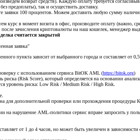
изведем возврат средств). Каждую оплату требуется согласовыва
без предоплаты), так и осуществить доставку.
те заявки 100 процентов. Можем доставить любую сумму наличны
м курс в момент визита в офис, производите оплату (важно, ср
), после зачисления криптовалюты на наш кошелек, менеджер вы
Сделка считается закрытой
енная заявка"
енного пункта зависит от выбранного города и составляет от 0,
оверку с использованием сервиса BitOK AML (
https://bitok.org
)
ь риска (Risk Score), который определяется на основании анали
я уровень риска: Low Risk / Medium Risk / High Risk.
е.
ена для дополнительной проверки или прохождения процедуры 
ии на нарушение AML-политики сервис вправе запросить у поль
авляет от 1 до 4 часов, но может быть увеличен в зависимости