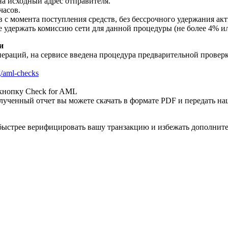
а исходный адрес отправителя.
часов.
в с момента поступления средств, без бессрочного удержания акт
аве удержать комиссию сети для данной процедуры (не более 4% и
и
пераций, на сервисе введена процедура предварительной провер
rg/aml-checks
 кнопку Check for AML
лученный отчет вы можете скачать в формате PDF и передать наш
м быстрее верифицировать вашу транзакцию и избежать дополнит