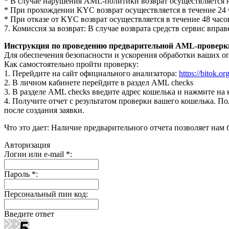
* В случае нарушения AML-политики возврат осуществляется н
* При прохождении KYC возврат осуществляется в течение 24 
* При отказе от KYC возврат осуществляется в течение 48 часо
7. Комиссия за возврат: В случае возврата средств сервис впр
Инструкция по проведению предварительной AML-проверк
Для обеспечения безопасности и ускорения обработки ваших о
Как самостоятельно пройти проверку:
1. Перейдите на сайт официального анализатора:
https://bitok.o
2. В личном кабинете перейдите в раздел AML checks
3. В разделе AML checks введите адрес кошелька и нажмите на
4. Получите отчет с результатом проверки вашего кошелька. По
после создания заявки.
Что это дает: Наличие предварительного отчета позволяет на
Авторизация
Логин или e-mail
*
:
Пароль
*
:
Персональный пин код:
Введите ответ